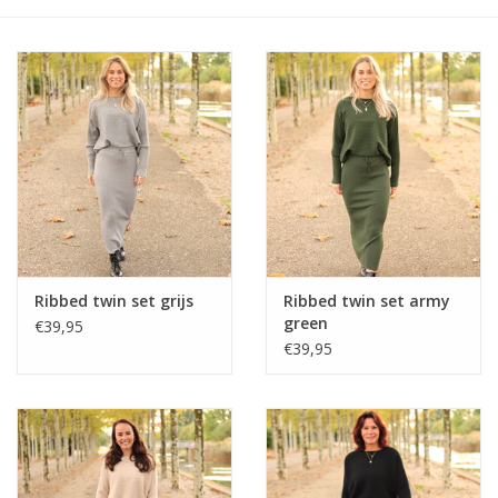
Home deco
SALE
Herensokken
Ribbed twin set grijs
Ribbed twin set army
green
€39,95
€39,95