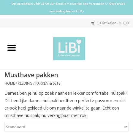
Op werkdagen vóór 17:00 uur besteld = dezelfde dag verzonden ♡ Altijd gratis
verzending boven € 50,-
0 Artikelen - €0,00
Home
NIEUW
Musthave pakken
Kleding
HOME
/
KLEDING
/
PAKKEN & SETS
Dames ben je nu op zoek naar een lekker comfortabel huispak?
Schoenen
Dit heerlijke dames huispak heeft een perfecte pasvorm en ziet
er ook heel gekleed uit om naar de winkel te gaan. Echt een
Sieraden
musthave huispak, nu verkrijgbaar met rok.
Accessoires