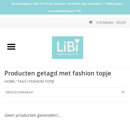
Op werkdagen vóór 17:00 uur besteld = dezelfde dag verzonden ♡ Altijd gratis
verzending boven € 50,-
0 Artikelen - €0,00
Home
NIEUW
Producten getagd met fashion topje
Kleding
HOME
/
TAGS
/
FASHION TOPJE
Schoenen
Sieraden
Geen producten gevonden!...
Accessoires