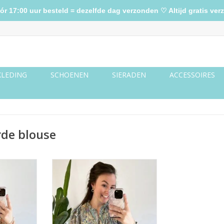
17:00 uur besteld = dezelfde dag verzonden ♡ Altijd gratis verz
KLEDING
SCHOENEN
SIERADEN
ACCESSOIRES
rde blouse
ze met goud
Gekleurde blouse groen met
goud