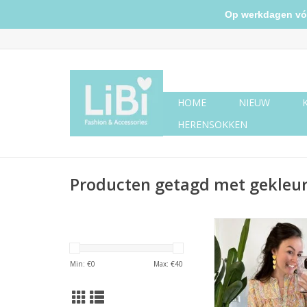
Op werkdagen vóór 
HOME
NIEUW
HERENSOKKEN
Producten getagd met gekleu
Gekleurde blouse ro
Min: €
0
Max: €
40