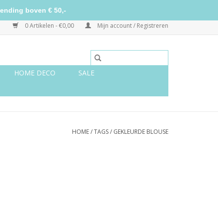
ending boven € 50,-
0 Artikelen - €0,00
Mijn account / Registreren
HOME DECO
SALE
HOME
/
TAGS
/
GEKLEURDE BLOUSE