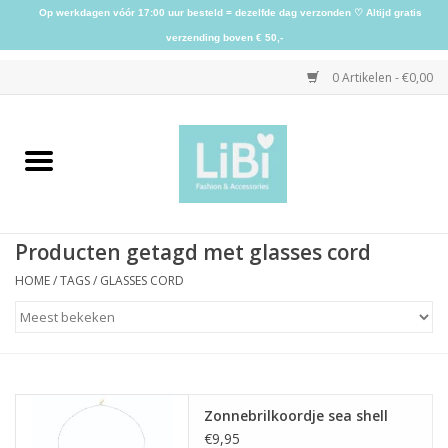
Op werkdagen vóór 17:00 uur besteld = dezelfde dag verzonden ♡ Altijd gratis
verzending boven € 50,-
0 Artikelen - €0,00
Home
NIEUW
Producten getagd met glasses cord
Kleding
HOME
/
TAGS
/
GLASSES CORD
Schoenen
Sieraden
Zonnebrilkoordje sea shell
Accessoires
€9,95