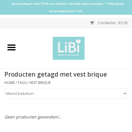
Op werkdagen vóór 17:00 uur besteld = dezelfde dag verzonden ♡ Altijd gratis
verzending boven € 50,-
0 Artikelen - €0,00
Home
NIEUW
Producten getagd met vest brique
Kleding
HOME
/
TAGS
/
VEST BRIQUE
Schoenen
Sieraden
Geen producten gevonden!...
Accessoires