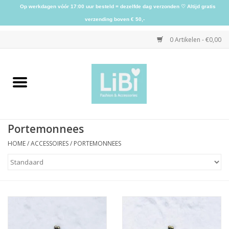
Op werkdagen vóór 17:00 uur besteld = dezelfde dag verzonden ♡ Altijd gratis
verzending boven € 50,-
0 Artikelen - €0,00
Home
NIEUW
Portemonnees
Kleding
HOME
/
ACCESSOIRES
/
PORTEMONNEES
Schoenen
Sieraden
Accessoires