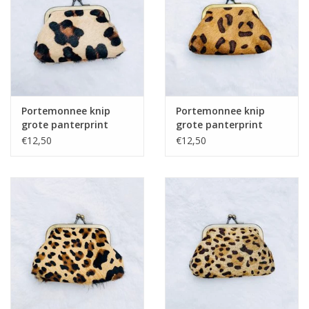
Home deco
SALE
Herensokken
Portemonnee knip
Portemonnee knip
grote panterprint
grote panterprint
beige
camel
€12,50
€12,50