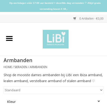
Op werkdagen vóór 17:00 uur besteld = dezelfde dag verzonden ♡ Altijd gratis
verzending boven € 50,-
0 Artikelen - €0,00
Home
NIEUW
Armbanden
Kleding
HOME
/
SIERADEN
/
ARMBANDEN
Shop de mooiste dames armbanden bij LiBi: een Ibiza armband,
Schoenen
kralen armband, verstelbare armband of stalen armband ♡
Sieraden
Kleur
Accessoires