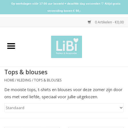
Op werkdagen vóór 17:00 uur besteld = dezelfde dag verzonden ♡ Altijd gratis
verzending boven € 50,-
0 Artikelen - €0,00
Home
NIEUW
Tops & blouses
Kleding
HOME
/
KLEDING
/
TOPS & BLOUSES
De mooiste tops, t-shirts en blouses voor deze zomer zijn door
Schoenen
ons met veel liefde, speciaal voor jullie uitgekozen.
Sieraden
Accessoires