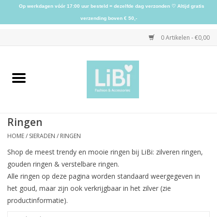
Op werkdagen vóór 17:00 uur besteld = dezelfde dag verzonden ♡ Altijd gratis
verzending boven € 50,-
0 Artikelen - €0,00
Home
NIEUW
Ringen
Kleding
HOME
/
SIERADEN
/
RINGEN
Shop de meest trendy en mooie ringen bij LiBi: zilveren ringen,
Schoenen
gouden ringen & verstelbare ringen.
Alle ringen op deze pagina worden standaard weergegeven in
Sieraden
het goud, maar zijn ook verkrijgbaar in het zilver (zie
productinformatie).
Accessoires