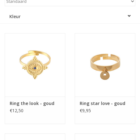
Home deco
Kleur
SALE
Herensokken
Ring the look - goud
Ring star love - goud
€12,50
€9,95