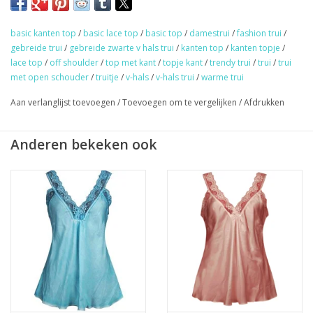
Materiaal: 61% rayon en 39% viscose.
basic kanten top
/
basic lace top
/
basic top
/
damestrui
/
fashion trui
/
Maat: one size, valt normaal.
gebreide trui
/
gebreide zwarte v hals trui
/
kanten top
/
kanten topje
/
Model: Lidy heeft maat M en is 170 cm lang.
lace top
/
off shoulder
/
top met kant
/
topje kant
/
trendy trui
/
trui
/
trui
met open schouder
/
truitje
/
v-hals
/
v-hals trui
/
warme trui
★
GRATIS
verzending vanaf €50,- (NL)
Aan verlanglijst toevoegen
/
Toevoegen om te vergelijken
/
Afdrukken
★ Sieraden & haaraccessoires verzending €1,95 (NL)
★ Werkdagen voor 17:00 uur besteld = zelfde dag verzonden
Anderen bekeken ook
★ Veilig en snel betalen