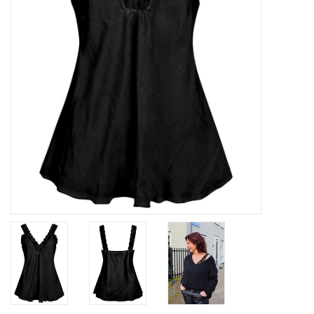
Home deco
SALE
Herensokken