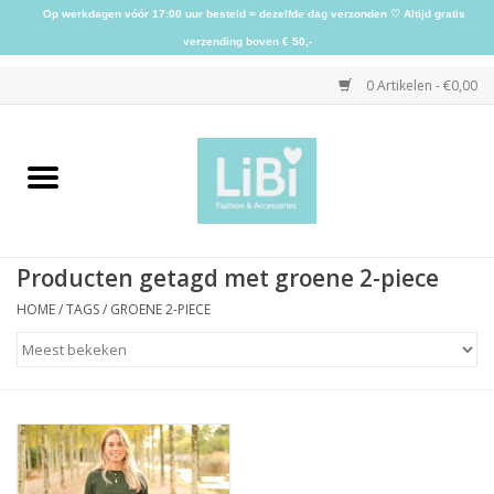
Op werkdagen vóór 17:00 uur besteld = dezelfde dag verzonden ♡ Altijd gratis
verzending boven € 50,-
0 Artikelen - €0,00
Home
NIEUW
Producten getagd met groene 2-piece
Kleding
HOME
/
TAGS
/
GROENE 2-PIECE
Schoenen
Sieraden
Accessoires