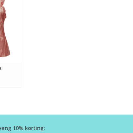
al
tvang 10% korting: