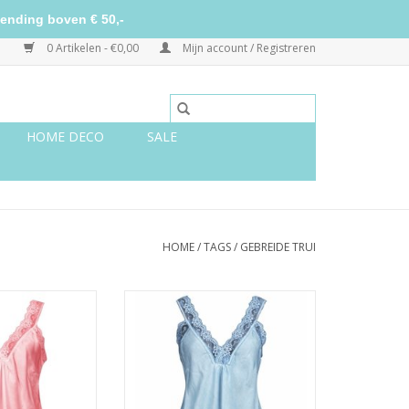
ending boven € 50,-
0 Artikelen - €0,00
Mijn account / Registreren
HOME DECO
SALE
HOME
/
TAGS
/
GEBREIDE TRUI
top roze
Kanten top lichtblauw