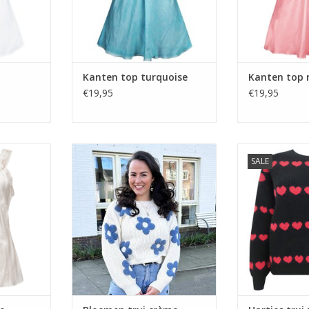
Kanten top turquoise
Kanten top 
€19,95
€19,95
rème
Bloemen trui crème blauw
Hartjes tru
SALE
NKELWAGEN