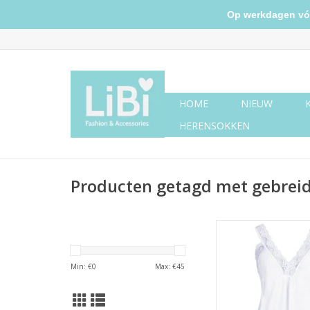
Op werkdagen vóór 
HOME
NIEUW
HERENSOKKEN
Producten getagd met gebreid
Kanten top w
Min: €
0
Max: €
45