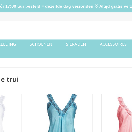
17:00 uur besteld = dezelfde dag verzonden ♡ Altijd gratis verz
KLEDING
SCHOENEN
SIERADEN
ACCESSOIRES
e trui
it
Kanten 
Kanten top turquoise