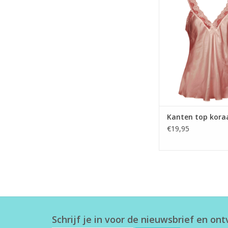
Kanten top kora
€19,95
Schrijf je in voor de nieuwsbrief en on