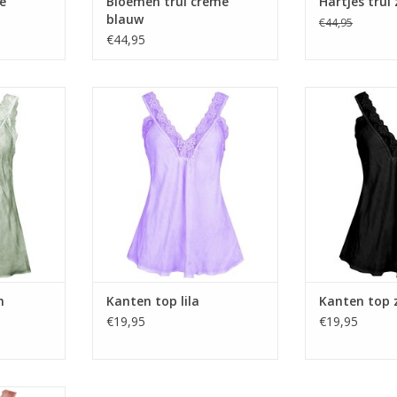
e
Bloemen trui crème
Hartjes trui
blauw
€44,95
€44,95
oen
Kanten top lila
Kanten 
n
Kanten top lila
Kanten top 
€19,95
€19,95
raal