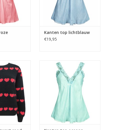
roze
Kanten top lichtblauw
€19,95
i zwart rood
Kanten top oceaan