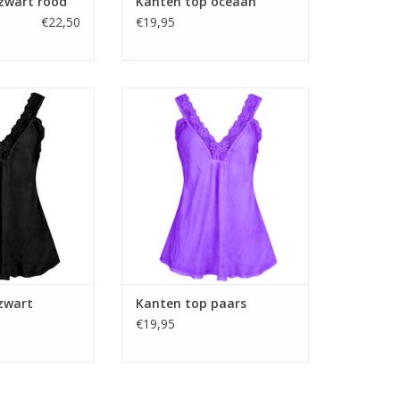
 zwart rood
Kanten top oceaan
€22,50
€19,95
top zwart
Kanten top paars
zwart
Kanten top paars
€19,95