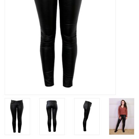
Home deco
SALE
Herensokken