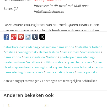
Interesse in dit product? Mail ons:
Levertijd:
info@libifashion.nl
Deze zwarte coating broek van het merk Queen Hearts is een
van onze bestsellers! De broek heeft een high waist model en
sluit mooi aan. Aan de achterkant zitten twee zakken. De broek
sluit met behulp van een rits en knoop aan de voorkant. Leuk te
betaalbare dameskleding
/
betaalbare damesmode
/
betaalbare fashion
dragen met een paar
zwarte boots
.
/
coating
/
coating broek
/
dames fashion
/
damesbroek
/
dameskleding
/
damesmode
/
damespantalon
/
fashion
/
goedkope dameskleding
/
Maat: Verkrijgbaar in maat XS t/m XL, valt aansluitend.
modemusthave
/
musthave
/
outfitinspiration
/
queen harts broek
/
Queen
Model: Bionda heeft maat S, draagt maat M en is 169 cm lang.
Hearts
/
queen hearts coating broek
/
queen hearts zwarte broek
/
trendy
dameskleding
/
zwarte broek
/
zwarte coating broek
/
zwarte pantalon
★
GRATIS
verzending vanaf €50,- (NL)
Aan verlanglijst toevoegen
/
Toevoegen om te vergelijken
/
Afdrukken
★ Sieraden & haaraccessoires verzending €1,95 (NL)
★ Werkdagen voor 17:00 uur besteld = zelfde dag verzonden
Anderen bekeken ook
★ Veilig en snel betalen