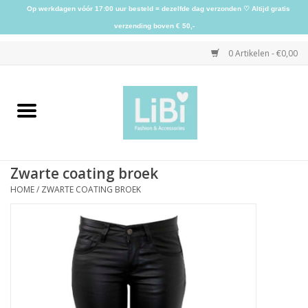
Op werkdagen vóór 17:00 uur besteld = dezelfde dag verzonden ♡ Altijd gratis
verzending boven € 50,-
0 Artikelen - €0,00
Home
NIEUW
Zwarte coating broek
Kleding
HOME
/
ZWARTE COATING BROEK
Schoenen
Sieraden
Accessoires