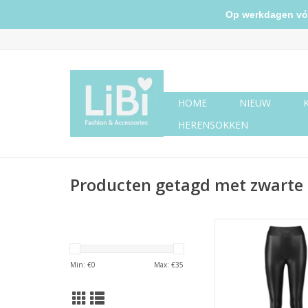
Op werkdagen vóór 
HOME
NIEUW
HERENSOKKEN
Producten getagd met zwarte
High waist imitatie le
Min: €
0
Max: €
35