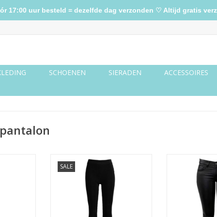
17:00 uur besteld = dezelfde dag verzonden ♡ Altijd gratis verz
KLEDING
SCHOENEN
SIERADEN
ACCESSOIRES
 pantalon
ren legging
Zwarte velvet rib flared broek
Zwarte co
SALE
TOEVOEGEN AAN WINKELWAGEN