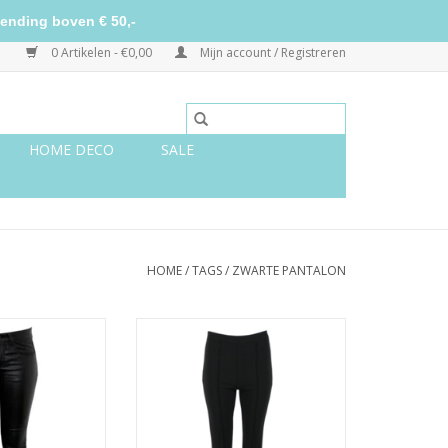
ending boven € 50,-
0 Artikelen - €0,00
Mijn account / Registreren
HOME DECO
SALE
HOME
/
TAGS
/
ZWARTE PANTALON
ating broek
Zwarte pantalon met flared
pijpen
TOEVOEGEN AAN WINKELWAGEN