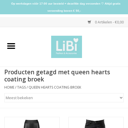
Op werkdagen vóór 17:00 uur besteld = dezelfde dag verzonden ♡ Altijd gratis
verzending boven € 50,-
0 Artikelen - €0,00
Home
NIEUW
Producten getagd met queen hearts
Kleding
coating broek
HOME
/
TAGS
/
QUEEN HEARTS COATING BROEK
Schoenen
Sieraden
Accessoires