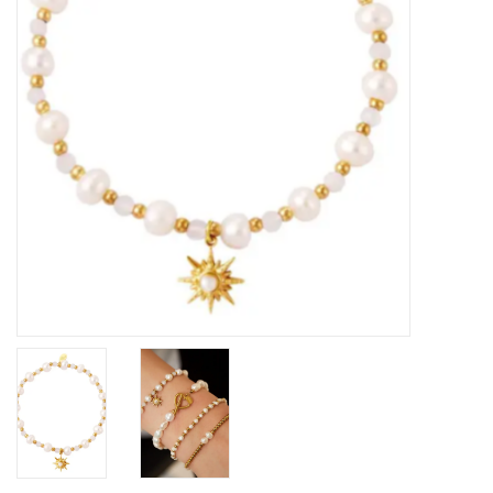
Home deco
SALE
Herensokken