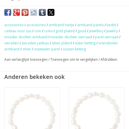
★
GRATIS
verzending vanaf €50,- (NL)
★ Sieraden & haaraccessoires verzending €1,95 (NL)
accessoires
/
accessories
/
armband hartje
/
armband parels
/
bedel
/
★ Werkdagen voor 17:00 uur besteld = zelfde dag verzonden
cadeau voor zus
/
coin
/
coins
/
gold plated
/
goud
/
jewellery
/
jewelry
/
★ Veilig en snel betalen
moeder dochter armband
/
moeder dochter sierraad
/
parel sierraad
/
sieraden
/
sieraden cadeau
/
silver plated
/
sister ketting
/
vriendinnen
armband
/
zilver
/
zoetwater parel
/
zussen ketting
Aan verlanglijst toevoegen
/
Toevoegen om te vergelijken
/
Afdrukken
Anderen bekeken ook