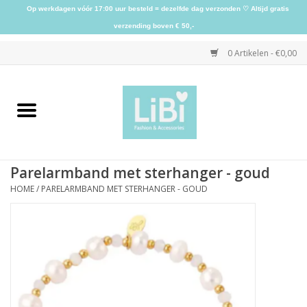
Op werkdagen vóór 17:00 uur besteld = dezelfde dag verzonden ♡ Altijd gratis
verzending boven € 50,-
0 Artikelen - €0,00
Home
NIEUW
Parelarmband met sterhanger - goud
Kleding
HOME
/
PARELARMBAND MET STERHANGER - GOUD
Schoenen
Sieraden
Accessoires