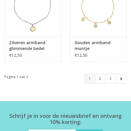
Zilveren armband
Gouden armband
glimmende bedel
muntje
€12,50
€12,50
Pagina 1 van 3
1
2
3
Schrijf je in voor de nieuwsbrief en ontvang
10% korting: