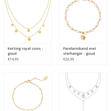
Home deco
SALE
Herensokken
Ketting royal coins -
Parelarmband met
goud
sterhanger - goud
€14,95
€20,99