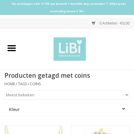
Op werkdagen vóór 17:00 uur besteld = dezelfde dag verzonden ♡ Altijd gratis
verzending boven € 50,-
0 Artikelen - €0,00
Home
NIEUW
Producten getagd met coins
Kleding
HOME
/
TAGS
/
COINS
Schoenen
Kleur
Sieraden
Accessoires