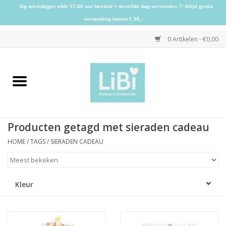
Op werkdagen vóór 17:00 uur besteld = dezelfde dag verzonden ♡ Altijd gratis
verzending boven € 50,-
0 Artikelen - €0,00
Home
NIEUW
Producten getagd met sieraden cadeau
Kleding
HOME
/
TAGS
/
SIERADEN CADEAU
Schoenen
Kleur
Sieraden
Accessoires