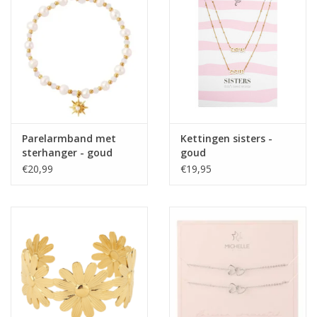
Home deco
SALE
Herensokken
Parelarmband met
Kettingen sisters -
sterhanger - goud
goud
€20,99
€19,95