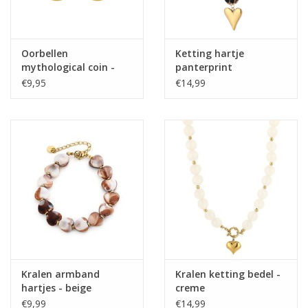
Oorbellen
Ketting hartje
mythological coin -
panterprint
goud
€9,95
€14,99
Kralen armband
Kralen ketting bedel -
hartjes - beige
creme
€9,99
€14,99