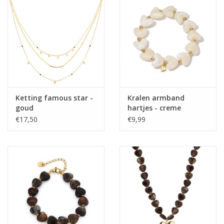
Home deco
SALE
Herensokken
Ketting famous star -
Kralen armband
goud
hartjes - creme
€17,50
€9,99