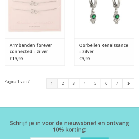
Armbanden forever
Oorbellen Renaissance
connected - zilver
- zilver
€19,95
€9,95
Pagina 1 van 7
1
2
3
4
5
6
7
Schrijf je in voor de nieuwsbrief en ontvang
10% korting: