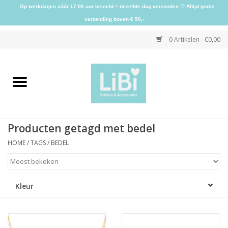
Op werkdagen vóór 17:00 uur besteld = dezelfde dag verzonden ♡ Altijd gratis
verzending boven € 50,-
0 Artikelen - €0,00
Home
NIEUW
Producten getagd met bedel
Kleding
HOME
/
TAGS
/
BEDEL
Schoenen
Kleur
Sieraden
Accessoires