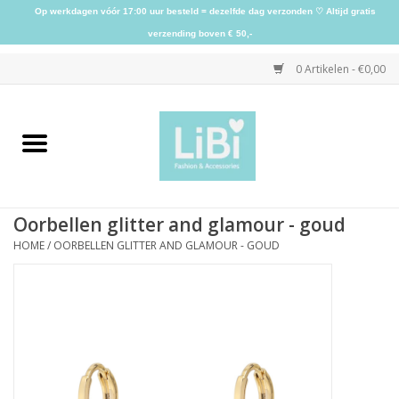
Op werkdagen vóór 17:00 uur besteld = dezelfde dag verzonden ♡ Altijd gratis
verzending boven € 50,-
0 Artikelen - €0,00
Home
NIEUW
Oorbellen glitter and glamour - goud
Kleding
HOME
/
OORBELLEN GLITTER AND GLAMOUR - GOUD
Schoenen
Sieraden
Accessoires