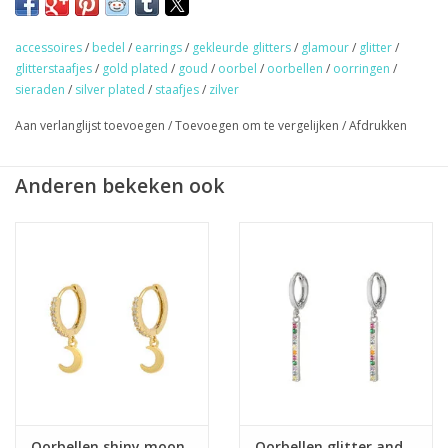
oorbelletjes. Maak je eigen ear-party!
Gold/silver plated & 100% nikkel vrij.
accessoires
/
bedel
/
earrings
/
gekleurde glitters
/
glamour
/
glitter
/
glitterstaafjes
/
gold plated
/
goud
/
oorbel
/
oorbellen
/
oorringen
/
★
GRATIS
verzending vanaf €50,- (NL)
sieraden
/
silver plated
/
staafjes
/
zilver
★ Sieraden & haaraccessoires verzending €1,95 (NL)
Aan verlanglijst toevoegen
/
Toevoegen om te vergelijken
/
Afdrukken
★ Werkdagen voor 17:00 uur besteld = zelfde dag verzonden
★ Veilig en snel betalen
Anderen bekeken ook
Oorbellen shiny moon
Oorbellen glitter and