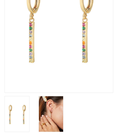
Home deco
SALE
Herensokken