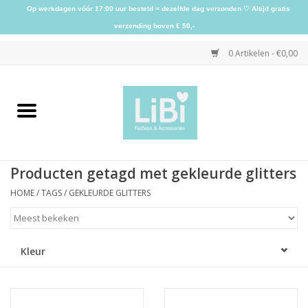
Op werkdagen vóór 17:00 uur besteld = dezelfde dag verzonden ♡ Altijd gratis
verzending boven € 50,-
0 Artikelen - €0,00
Home
NIEUW
Producten getagd met gekleurde glitters
Kleding
HOME
/
TAGS
/
GEKLEURDE GLITTERS
Schoenen
Kleur
Sieraden
Accessoires