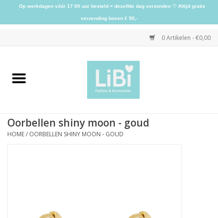
Op werkdagen vóór 17:00 uur besteld = dezelfde dag verzonden ♡ Altijd gratis
verzending boven € 50,-
0 Artikelen - €0,00
Home
NIEUW
Oorbellen shiny moon - goud
Kleding
HOME
/
OORBELLEN SHINY MOON - GOUD
Schoenen
Sieraden
Accessoires