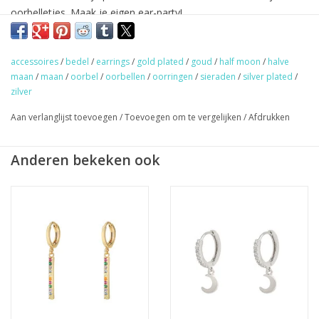
oorbelletjes. Maak je eigen ear-party!
Gold/silver plated & 100% nikkel vrij.
accessoires
/
bedel
/
earrings
/
gold plated
/
goud
/
half moon
/
halve
★
GRATIS
verzending vanaf €50,- (NL)
maan
/
maan
/
oorbel
/
oorbellen
/
oorringen
/
sieraden
/
silver plated
/
★ Sieraden & haaraccessoires verzending €1,95 (NL)
zilver
★ Werkdagen voor 17:00 uur besteld = zelfde dag verzonden
Aan verlanglijst toevoegen
/
Toevoegen om te vergelijken
/
Afdrukken
★ Veilig en snel betalen
Anderen bekeken ook