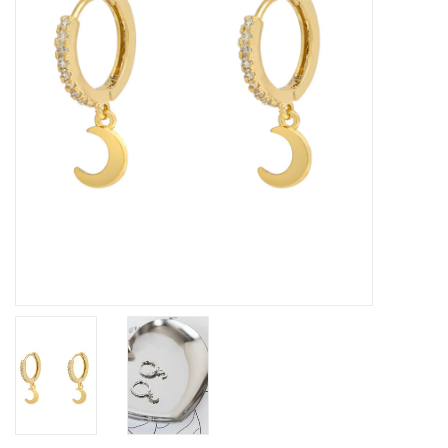
Home deco
SALE
Herensokken