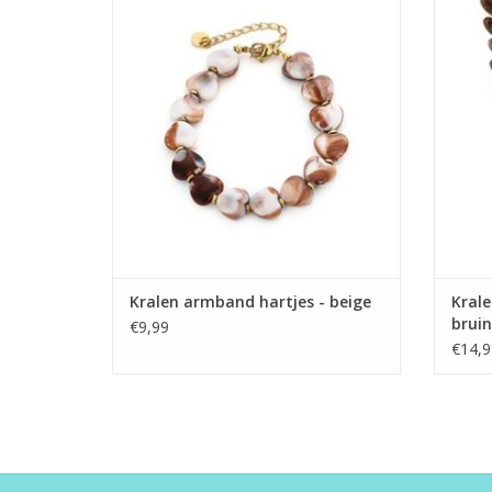
TOEVOEGEN AAN WINKELWAGEN
TO
Kralen armband hartjes - beige
Krale
bruin
€9,99
€14,9