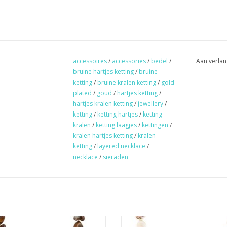
accessoires
/
accessories
/
bedel
/
Aan verlan
bruine hartjes ketting
/
bruine
ketting
/
bruine kralen ketting
/
gold
plated
/
goud
/
hartjes ketting
/
hartjes kralen ketting
/
jewellery
/
ketting
/
ketting hartjes
/
ketting
kralen
/
ketting laagjes
/
kettingen
/
kralen hartjes ketting
/
kralen
ketting
/
layered necklace
/
necklace
/
sieraden
alen ketting hartjes grof - bruin
Kralen ketting hartjes - beig