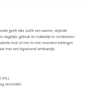
del geeft elke outfit een warme, stijlvolle
oor dagelijks gebruik én makkelijk te combineren
ubtiele look of mix ’m met meerdere kettingen
gbaar met een bijpassend armbandje.
5 (NL)
dag verzonden