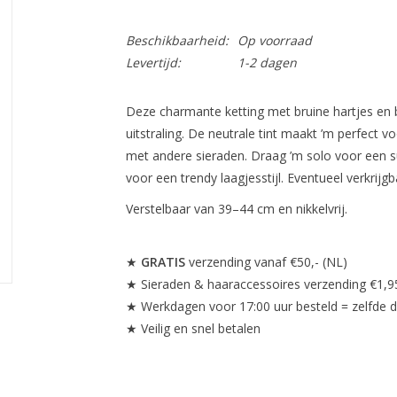
Beschikbaarheid:
Op voorraad
Levertijd:
1-2 dagen
Deze charmante ketting met bruine hartjes en be
uitstraling. De neutrale tint maakt ’m perfect v
met andere sieraden. Draag ’m solo voor een s
voor een trendy laagjesstijl. Eventueel verkrij
Verstelbaar van 39–44 cm en nikkelvrij.
★
GRATIS
verzending vanaf €50,- (NL)
★ Sieraden & haaraccessoires verzending €1,9
★ Werkdagen voor 17:00 uur besteld = zelfde 
★ Veilig en snel betalen