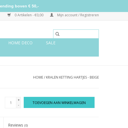
ending boven € 50,-
0 Artikelen - €0,00
Mijn account / Registreren
HOME DECO
SALE
HOME
/
KRALEN KETTING HARTJES - BEIGE
+
TOEVOEGEN AAN WINKELWAGEN
-
Reviews
(0)