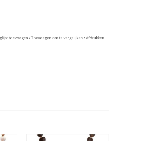
glijst toevoegen
/
Toevoegen om te vergelijken
/
Afdrukken
e
Kralen ketting hartjes - bruin