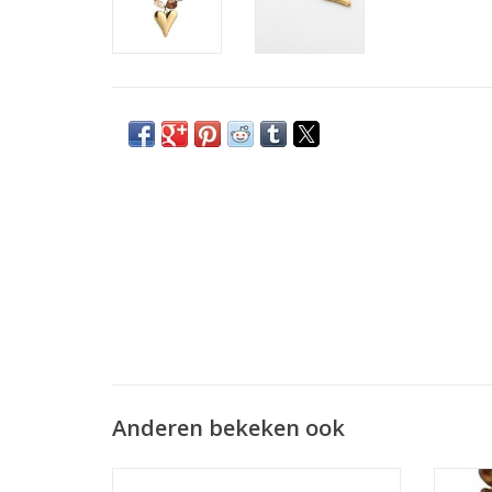
Anderen bekeken ook
Kralen armband hartjes - beige
Kr