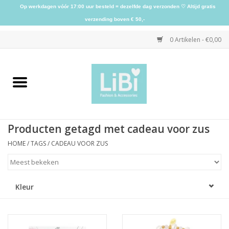
Op werkdagen vóór 17:00 uur besteld = dezelfde dag verzonden ♡ Altijd gratis
verzending boven € 50,-
0 Artikelen - €0,00
Home
NIEUW
Producten getagd met cadeau voor zus
Kleding
HOME
/
TAGS
/
CADEAU VOOR ZUS
Schoenen
Kleur
Sieraden
Accessoires