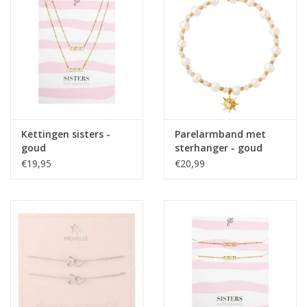
Home deco
SALE
Herensokken
Kettingen sisters -
Parelarmband met
goud
sterhanger - goud
€19,95
€20,99