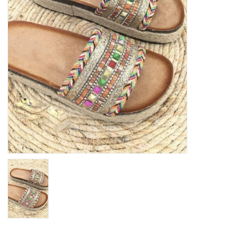
Home deco
SALE
Herensokken