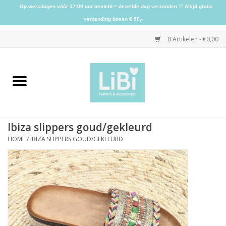
Op werkdagen vóór 17:00 uur besteld = dezelfde dag verzonden ♡ Altijd gratis
verzending boven € 50,-
0 Artikelen - €0,00
Home
NIEUW
Ibiza slippers goud/gekleurd
Kleding
HOME
/
IBIZA SLIPPERS GOUD/GEKLEURD
Schoenen
Sieraden
Accessoires