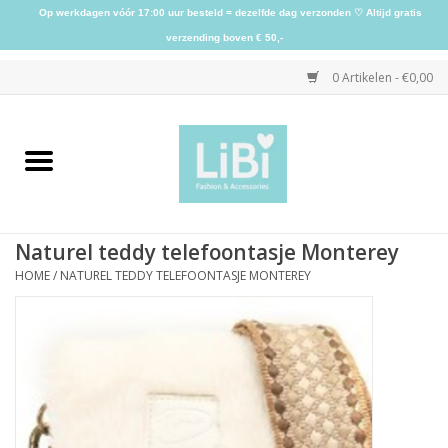
Op werkdagen vóór 17:00 uur besteld = dezelfde dag verzonden ♡ Altijd gratis
verzending boven € 50,-
0 Artikelen - €0,00
Home
NIEUW
Naturel teddy telefoontasje Monterey
Kleding
HOME
/
NATUREL TEDDY TELEFOONTASJE MONTEREY
Schoenen
Sieraden
Accessoires