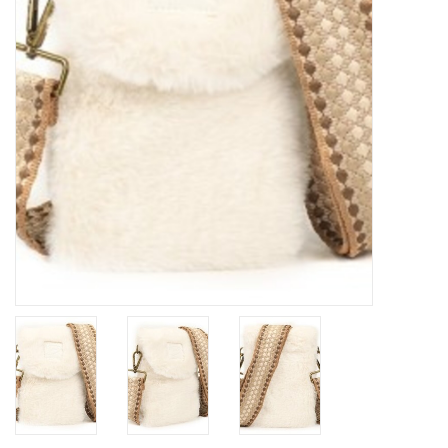
Home deco
SALE
Herensokken