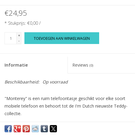
€24,95
* Stukprijs: €0,00 /
+
TOEVOEGEN AAN WINKELWAGEN
-
Informatie
Reviews
(0)
Beschikbaarheid:
Op voorraad
"Monterey" is een ruim telefoontasje geschikt voor elke soort
mobiele telefoon en behoort tot de I'm Dutch nieuwste Teddy-
collectie.
Dit stoere telefoontasje heeft van binnen een ruim vak met
genoeg ruimte voor iedere soort mobiele telefoon en biedt zelfs