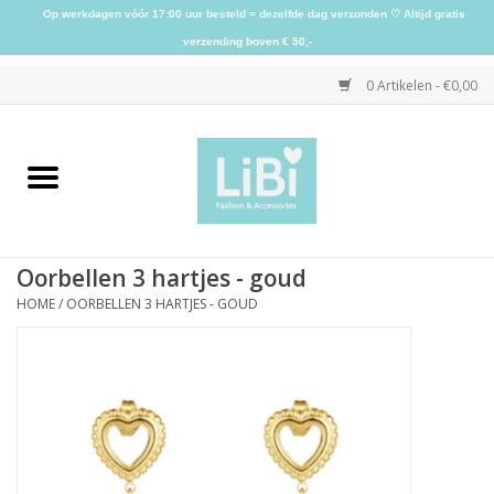
Op werkdagen vóór 17:00 uur besteld = dezelfde dag verzonden ♡ Altijd gratis
verzending boven € 50,-
0 Artikelen - €0,00
Home
NIEUW
Oorbellen 3 hartjes - goud
Kleding
HOME
/
OORBELLEN 3 HARTJES - GOUD
Schoenen
Sieraden
Accessoires