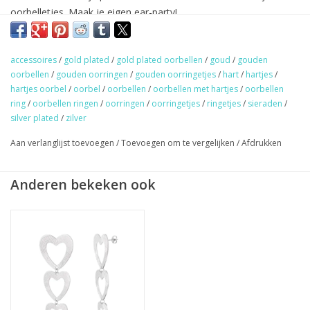
oorbelletjes. Maak je eigen ear-party!
Gold/silver plated & 100% nikkel vrij.
accessoires
/
gold plated
/
gold plated oorbellen
/
goud
/
gouden
★
GRATIS
verzending vanaf €50,- (NL)
oorbellen
/
gouden oorringen
/
gouden oorringetjes
/
hart
/
hartjes
/
★ Sieraden & haaraccessoires verzending €1,95 (NL)
hartjes oorbel
/
oorbel
/
oorbellen
/
oorbellen met hartjes
/
oorbellen
ring
/
oorbellen ringen
/
oorringen
/
oorringetjes
/
ringetjes
/
sieraden
/
★ Werkdagen voor 17:00 uur besteld = zelfde dag verzonden
silver plated
/
zilver
★ Veilig en snel betalen
Aan verlanglijst toevoegen
/
Toevoegen om te vergelijken
/
Afdrukken
Anderen bekeken ook