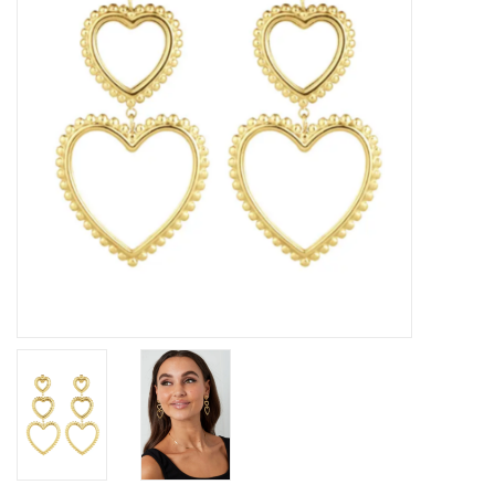
Home deco
SALE
Herensokken