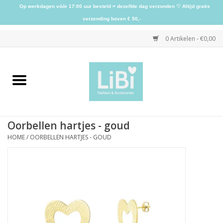
Op werkdagen vóór 17:00 uur besteld = dezelfde dag verzonden ♡ Altijd gratis
verzending boven € 50,-
0 Artikelen - €0,00
Home
NIEUW
Oorbellen hartjes - goud
Kleding
HOME
/
OORBELLEN HARTJES - GOUD
Schoenen
Sieraden
Accessoires