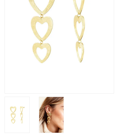
Home deco
SALE
Herensokken