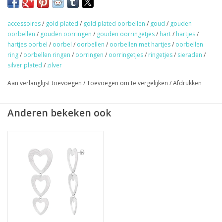
oorbelletjes. Maak je eigen ear-party!
Gold/silver plated & 100% nikkel vrij.
accessoires
/
gold plated
/
gold plated oorbellen
/
goud
/
gouden
oorbellen
/
gouden oorringen
/
gouden oorringetjes
/
hart
/
hartjes
/
★
GRATIS
verzending vanaf €50,- (NL)
hartjes oorbel
/
oorbel
/
oorbellen
/
oorbellen met hartjes
/
oorbellen
ring
/
oorbellen ringen
/
oorringen
/
oorringetjes
/
ringetjes
/
sieraden
/
★ Sieraden & haaraccessoires verzending €1,95 (NL)
silver plated
/
zilver
★ Werkdagen voor 17:00 uur besteld = zelfde dag verzonden
★ Veilig en snel betalen
Aan verlanglijst toevoegen
/
Toevoegen om te vergelijken
/
Afdrukken
Anderen bekeken ook