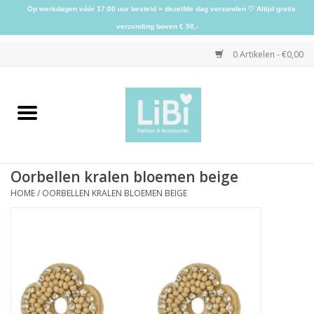
Op werkdagen vóór 17:00 uur besteld = dezelfde dag verzonden ♡ Altijd gratis
verzending boven € 50,-
0 Artikelen - €0,00
Home
NIEUW
Oorbellen kralen bloemen beige
Kleding
HOME
/
OORBELLEN KRALEN BLOEMEN BEIGE
Schoenen
Sieraden
Accessoires