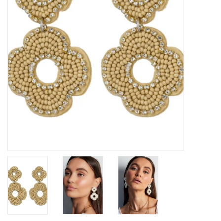
Home deco
SALE
Herensokken