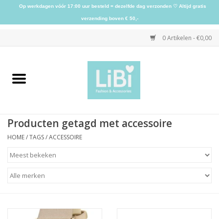
Op werkdagen vóór 17:00 uur besteld = dezelfde dag verzonden ♡ Altijd gratis
verzending boven € 50,-
0 Artikelen - €0,00
Home
NIEUW
Producten getagd met accessoire
Kleding
HOME
/
TAGS
/
ACCESSOIRE
Schoenen
Sieraden
Accessoires