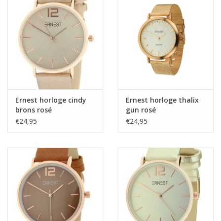
Home deco
SALE
Herensokken
Ernest horloge cindy
Ernest horloge thalix
brons rosé
gun rosé
€24,95
€24,95