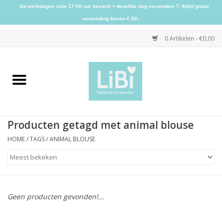
Op werkdagen vóór 17:00 uur besteld = dezelfde dag verzonden ♡ Altijd gratis
verzending boven € 50,-
0 Artikelen - €0,00
Home
NIEUW
Producten getagd met animal blouse
Kleding
HOME
/
TAGS
/
ANIMAL BLOUSE
Schoenen
Sieraden
Geen producten gevonden!...
Accessoires