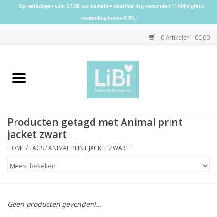
Op werkdagen vóór 17:00 uur besteld = dezelfde dag verzonden ♡ Altijd gratis
verzending boven € 50,-
0 Artikelen - €0,00
Home
NIEUW
Producten getagd met Animal print
Kleding
jacket zwart
HOME
/
TAGS
/
ANIMAL PRINT JACKET ZWART
Schoenen
Sieraden
Geen producten gevonden!...
Accessoires