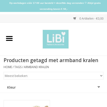
Op werkdagen vóór 17:00 uur besteld = dezelfde dag verzonden ♡ Altijd gratis
verzending boven € 50,-
0 Artikelen - €0,00
Home
NIEUW
Producten getagd met armband kralen
Kleding
HOME
/
TAGS
/
ARMBAND KRALEN
Schoenen
Kleur
Sieraden
Accessoires