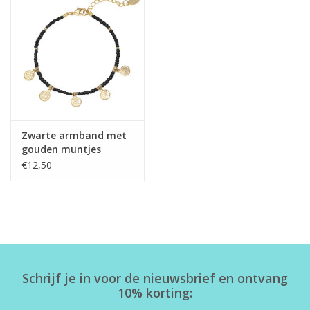
Home deco
SALE
Herensokken
Zwarte armband met
gouden muntjes
€12,50
Schrijf je in voor de nieuwsbrief en ontvang
10% korting: