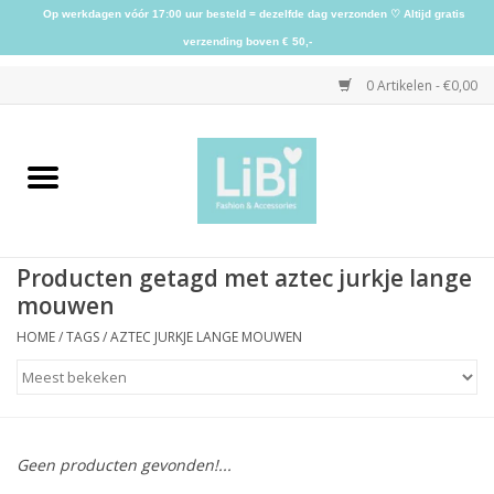
Op werkdagen vóór 17:00 uur besteld = dezelfde dag verzonden ♡ Altijd gratis
verzending boven € 50,-
0 Artikelen - €0,00
Home
NIEUW
Producten getagd met aztec jurkje lange
Kleding
mouwen
HOME
/
TAGS
/
AZTEC JURKJE LANGE MOUWEN
Schoenen
Sieraden
Geen producten gevonden!...
Accessoires