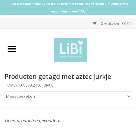
Op werkdagen vóór 17:00 uur besteld = dezelfde dag verzonden ♡ Altijd gratis
verzending boven € 50,-
0 Artikelen - €0,00
Home
NIEUW
Producten getagd met aztec jurkje
Kleding
HOME
/
TAGS
/
AZTEC JURKJE
Schoenen
Sieraden
Geen producten gevonden!...
Accessoires