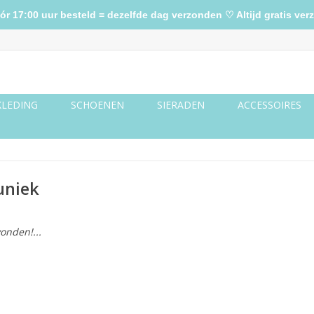
17:00 uur besteld = dezelfde dag verzonden ♡ Altijd gratis verz
KLEDING
SCHOENEN
SIERADEN
ACCESSOIRES
uniek
onden!...