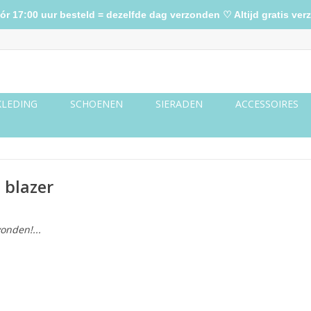
17:00 uur besteld = dezelfde dag verzonden ♡ Altijd gratis verz
KLEDING
SCHOENEN
SIERADEN
ACCESSOIRES
 blazer
onden!...