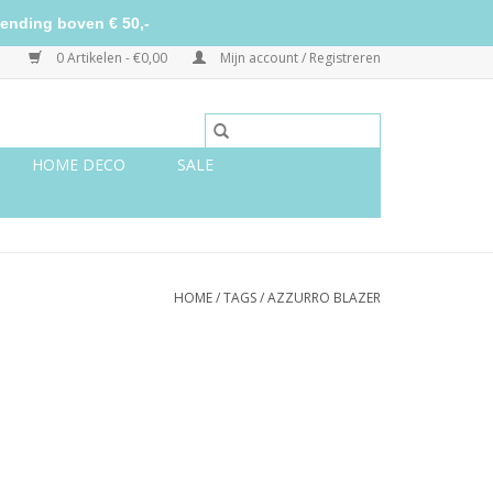
ending boven € 50,-
0 Artikelen - €0,00
Mijn account / Registreren
HOME DECO
SALE
HOME
/
TAGS
/
AZZURRO BLAZER