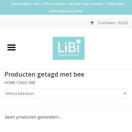
Op werkdagen vóór 17:00 uur besteld = dezelfde dag verzonden ♡ Altijd gratis
verzending boven € 50,-
0 Artikelen - €0,00
Home
NIEUW
Producten getagd met bee
Kleding
HOME
/
TAGS
/
BEE
Schoenen
Sieraden
Geen producten gevonden!...
Accessoires