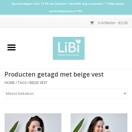
Op werkdagen vóór 17:00 uur besteld = dezelfde dag verzonden ♡ Altijd gratis
verzending boven € 50,-
0 Artikelen - €0,00
Home
NIEUW
Producten getagd met beige vest
Kleding
HOME
/
TAGS
/
BEIGE VEST
Schoenen
Sieraden
Accessoires