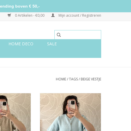
ending boven € 50,-
0 Artikelen - €0,00
Mijn account / Registreren
HOME DECO
SALE
HOME
/
TAGS
/
BEIGE VESTJE
 mouw - beige
Vestje korte mouw - lichtblauw
TOEVOEGEN AAN WINKELWAGEN