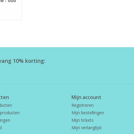
uw - oud
tvang 10% korting:
cten
Mijn account
ducten
Registreren
producten
Mijn bestellingen
ingen
Mijn tickets
d
Mijn verlanglijst