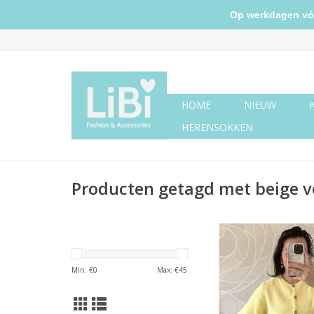
Op werkdagen vóór 
HOME
NIEUW
HERENSOKKEN
Producten getagd met beige v
Vestje korte mouw
Min: €
0
Max: €
45