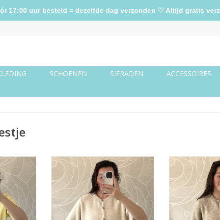
17:00 uur besteld = dezelfde dag verzonden ♡ Altijd gratis verz
KLEDING
SCHOENEN
SIERADEN
ACCESSOIRES
estje
 - geel
Vestje korte mouw - creme
Vestje korte