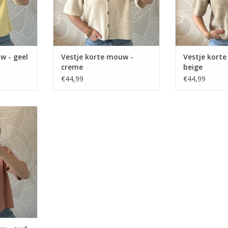
w - geel
Vestje korte mouw -
Vestje kort
creme
beige
€44,99
€44,99
 oud roze