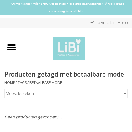
Op werkdagen vóór 17:00 uur besteld = dezelfde dag verzonden ♡ Altijd gratis
verzending boven € 50,-
0 Artikelen - €0,00
Home
NIEUW
Producten getagd met betaalbare mode
Kleding
HOME
/
TAGS
/
BETAALBARE MODE
Schoenen
Sieraden
Geen producten gevonden!...
Accessoires