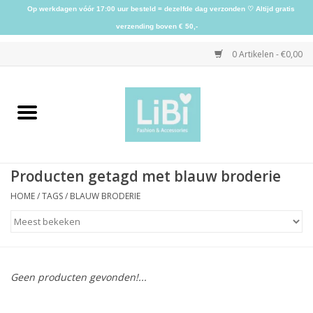
Op werkdagen vóór 17:00 uur besteld = dezelfde dag verzonden ♡ Altijd gratis
verzending boven € 50,-
0 Artikelen - €0,00
Home
NIEUW
Producten getagd met blauw broderie
Kleding
HOME
/
TAGS
/
BLAUW BRODERIE
Schoenen
Sieraden
Geen producten gevonden!...
Accessoires