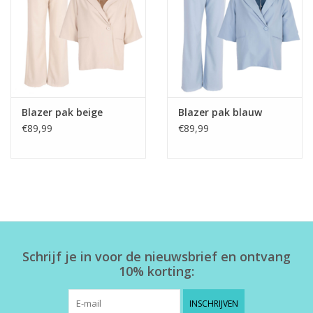
Home deco
SALE
Herensokken
Blazer pak beige
Blazer pak blauw
€89,99
€89,99
Schrijf je in voor de nieuwsbrief en ontvang
10% korting:
INSCHRIJVEN