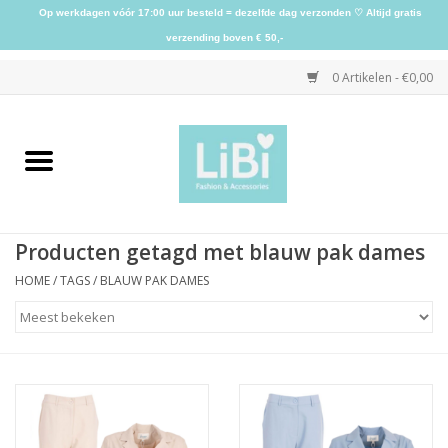
Op werkdagen vóór 17:00 uur besteld = dezelfde dag verzonden ♡ Altijd gratis
verzending boven € 50,-
0 Artikelen - €0,00
Home
NIEUW
Producten getagd met blauw pak dames
Kleding
HOME
/
TAGS
/
BLAUW PAK DAMES
Schoenen
Sieraden
Accessoires