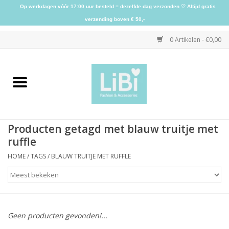
Op werkdagen vóór 17:00 uur besteld = dezelfde dag verzonden ♡ Altijd gratis
verzending boven € 50,-
0 Artikelen - €0,00
Home
NIEUW
Producten getagd met blauw truitje met
Kleding
ruffle
HOME
/
TAGS
/
BLAUW TRUITJE MET RUFFLE
Schoenen
Sieraden
Geen producten gevonden!...
Accessoires