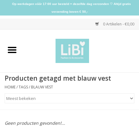
Op werkdagen vóór 17:00 uur besteld = dezelfde dag verzonden ♡ Altijd gratis
verzending boven € 50,-
0 Artikelen - €0,00
Home
NIEUW
Producten getagd met blauw vest
Kleding
HOME
/
TAGS
/
BLAUW VEST
Schoenen
Sieraden
Geen producten gevonden!...
Accessoires