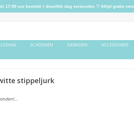
17:00 uur besteld = dezelfde dag verzonden ♡ Altijd gratis verz
KLEDING
SCHOENEN
SIERADEN
ACCESSOIRES
itte stippeljurk
onden!...