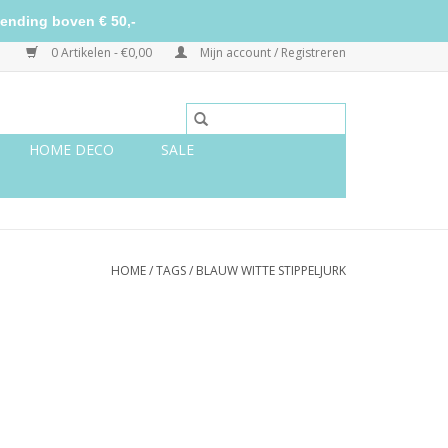
ending boven € 50,-
0 Artikelen - €0,00
Mijn account / Registreren
HOME DECO
SALE
HOME
/
TAGS
/
BLAUW WITTE STIPPELJURK