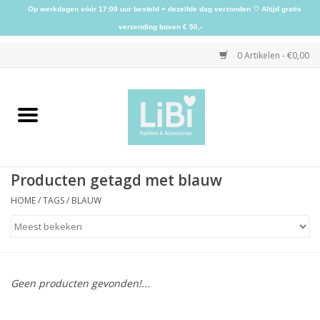
Op werkdagen vóór 17:00 uur besteld = dezelfde dag verzonden ♡ Altijd gratis
verzending boven € 50,-
0 Artikelen - €0,00
Home
NIEUW
Producten getagd met blauw
Kleding
HOME
/
TAGS
/
BLAUW
Schoenen
Sieraden
Geen producten gevonden!...
Accessoires