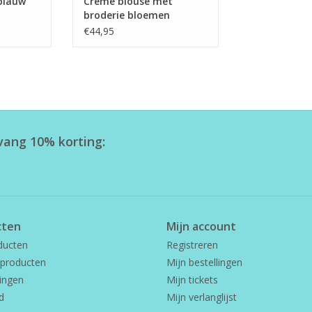
blauw
Creme blouse met
broderie bloemen
€44,95
tvang 10% korting:
cten
Mijn account
ducten
Registreren
producten
Mijn bestellingen
ingen
Mijn tickets
d
Mijn verlanglijst