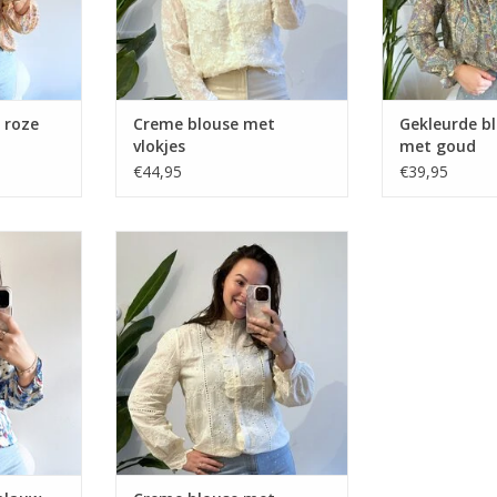
 roze
Creme blouse met
Gekleurde b
vlokjes
met goud
€44,95
€39,95
 blauw
Creme blouse met broderie
bloemen