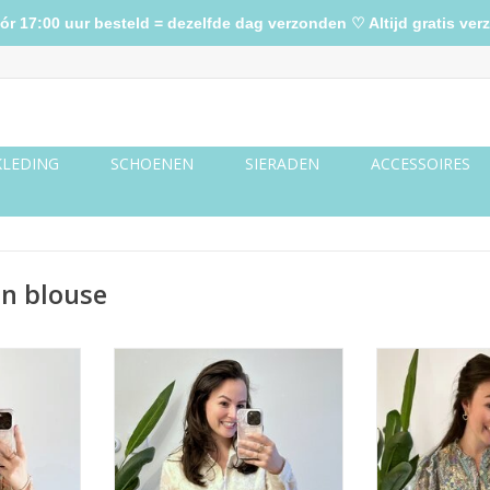
17:00 uur besteld = dezelfde dag verzonden ♡ Altijd gratis verz
KLEDING
SCHOENEN
SIERADEN
ACCESSOIRES
n blouse
ze met goud
Creme blouse met vlokjes
Gekleurde bl
g
TOEVOEGEN AAN WINKELWAGEN