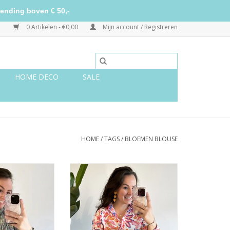
ending boven € 50,-
0 Artikelen - €0,00
Mijn account / Registreren
HOME DECO
SALE
HOME
/
TAGS
/
BLOEMEN BLOUSE
ouse groen met
Bloemen blouse roze
oud