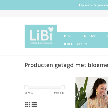
Op werkdagen vóór 
HOME
NIEUW
HERENSOKKEN
Producten getagd met bloeme
Gekleurde blouse ro
Min: €
0
Max: €
45