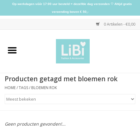
Op werkdagen vóór 17:00 uur besteld = dezelfde dag verzonden ♡ Altijd gratis
verzending boven € 50,-
0 Artikelen - €0,00
Home
NIEUW
Producten getagd met bloemen rok
Kleding
HOME
/
TAGS
/
BLOEMEN ROK
Schoenen
Sieraden
Geen producten gevonden!...
Accessoires