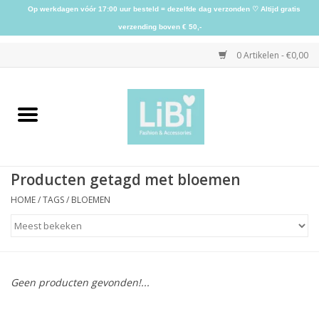
Op werkdagen vóór 17:00 uur besteld = dezelfde dag verzonden ♡ Altijd gratis
verzending boven € 50,-
0 Artikelen - €0,00
Home
NIEUW
Producten getagd met bloemen
Kleding
HOME
/
TAGS
/
BLOEMEN
Schoenen
Sieraden
Geen producten gevonden!...
Accessoires